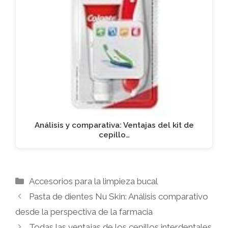
Análisis y comparativa: Ventajas del kit de
cepillo…
Categorías
Accesorios para la limpieza bucal
Pasta de dientes Nu Skin: Análisis comparativo
desde la perspectiva de la farmacia
Todas las ventajas de los cepillos interdentales