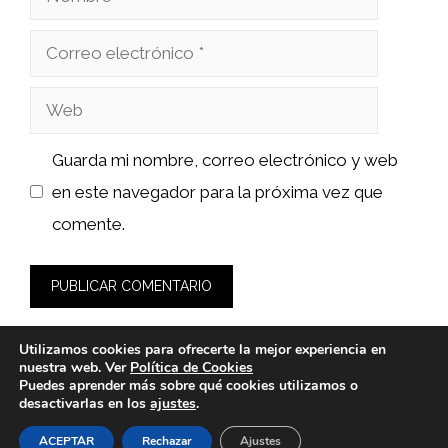
Correo
electrónico
Web
Guarda mi nombre, correo electrónico y web
en este navegador para la próxima vez que
comente.
Utilizamos cookies para ofrecerte la mejor experiencia en
nuestra web. Ver
Política de Cookies
Puedes aprender más sobre qué cookies utilizamos o
desactivarlas en los
ajustes
.
© 2026 clindent.es -
Política de Privacidad y Aviso Legal
-
Política de cookies
ACEPTAR
Rechazar
Ajustes