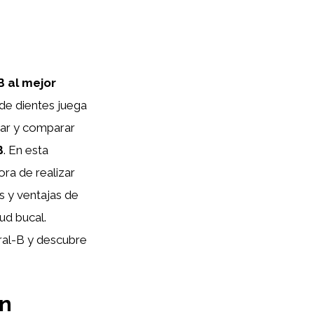
B al mejor
 de dientes juega
zar y comparar
B
. En esta
ora de realizar
es y ventajas de
ud bucal.
ral-B y descubre
en