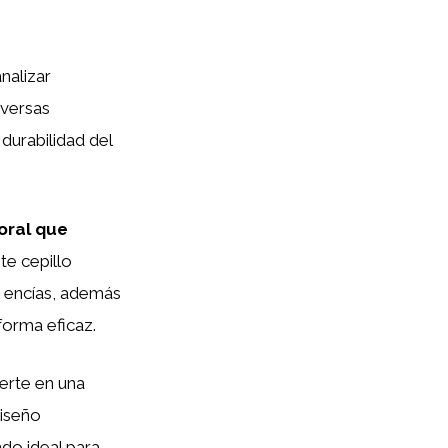
analizar
iversas
 durabilidad del
 oral que
ste cepillo
s encías, además
forma eficaz.
ierte en una
diseño
do ideal para