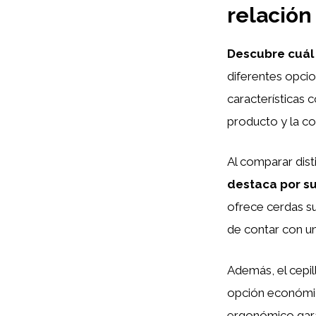
relación
Descubre cuál 
diferentes opcio
características c
producto y la c
Al comparar dis
destaca por su
ofrece cerdas s
de contar con un
Además, el cepill
opción económic
ergonómico garan