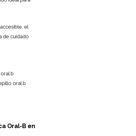
accesible, el
a de cuidado
oral b
pillo oral b
ca Oral-B en