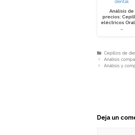
Análisis de
precios: Cepil
eléctricos Oral
…
Categorías
Cepillos de di
Análisis compa
Análisis y comp
Deja un com
Comentario