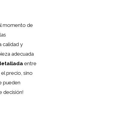
 al momento de
las
 calidad y
mpieza adecuada
detallada
entre
el precio, sino
se pueden
e decisión!