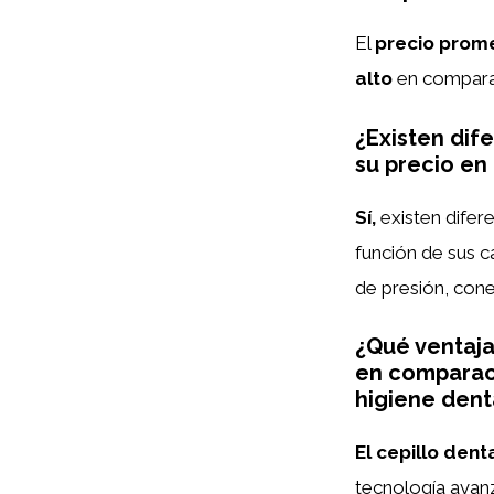
El
precio prom
alto
en compara
¿Existen dif
su precio en
Sí,
existen difer
función de sus 
de presión, cone
¿Qué ventaja
en comparaci
higiene dent
El cepillo dent
tecnología avan