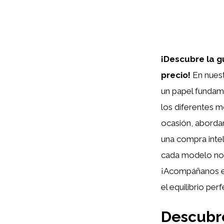
¡Descubre la gu
precio!
En nuest
un papel fundam
los diferentes 
ocasión, aborda
una compra intel
cada modelo nos 
¡Acompáñanos en 
el equilibrio per
Descubre