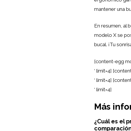
mantener una bue
En resumen, al bu
modelo X se pos
bucal. ¡Tu sonri
[content-egg mo
‘ limit=4] [cont
‘ limit=4] [cont
‘ limit=4]
Más inf
¿Cuál es el 
comparación