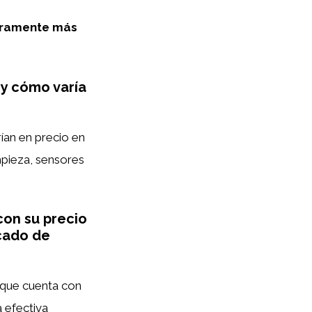
eramente más
 y cómo varía
rían en precio en
mpieza, sensores
con su precio
cado de
 que cuenta con
 efectiva