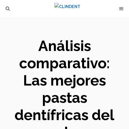
Saltar
M
al
contenido
Análisis
comparativo:
Las mejores
pastas
dentífricas del