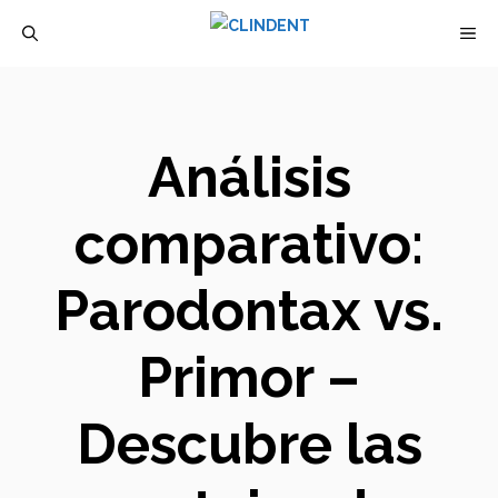
Saltar
M
al
contenido
Análisis
comparativo:
Parodontax vs.
Primor –
Descubre las