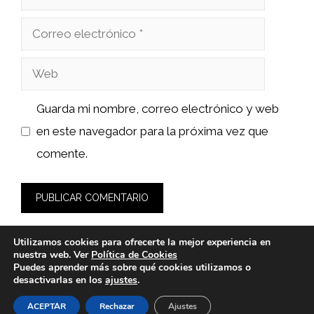
Correo
electrónico
Web
Guarda mi nombre, correo electrónico y web
en este navegador para la próxima vez que
comente.
Utilizamos cookies para ofrecerte la mejor experiencia en
nuestra web. Ver
Política de Cookies
Puedes aprender más sobre qué cookies utilizamos o
desactivarlas en los
ajustes
.
© 2026 clindent.es -
Política de Privacidad y Aviso Legal
-
Política de cookies
ACEPTAR
Rechazar
Ajustes