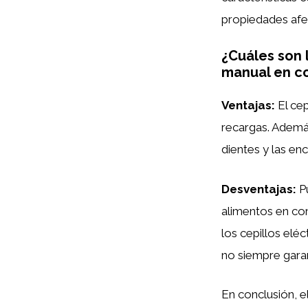
propiedades afec
¿Cuáles son l
manual en co
Ventajas:
El cep
recargas. Además
dientes y las enc
Desventajas:
Pu
alimentos en co
los cepillos elé
no siempre garan
En conclusión, e