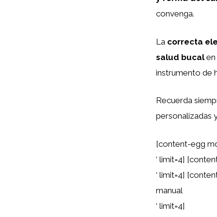
convenga.
La
correcta el
salud bucal
en 
instrumento de h
Recuerda siempr
personalizadas y
[content-egg mo
‘ limit=4] [cont
‘ limit=4] [cont
manual
‘ limit=4]