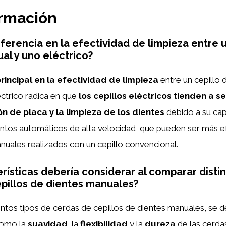
ormación
iferencia en la efectividad de limpieza entre 
al y uno eléctrico?
rincipal en la efectividad de limpieza
entre un cepillo 
ctrico radica en que
los cepillos eléctricos tienden a s
ón de placa y la limpieza de los dientes
debido a su ca
entos automáticos de alta velocidad, que pueden ser más e
uales realizados con un cepillo convencional.
rísticas debería considerar al comparar distin
pillos de dientes manuales?
intos tipos de cerdas de cepillos de dientes manuales, se 
como la
suavidad
, la
flexibilidad
y la
dureza
de las cerda