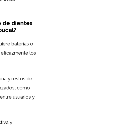
o de dientes
bucal?
uiere baterías o
r eficazmente los
ana y restos de
anzados, como
 entre usuarios y
tiva y