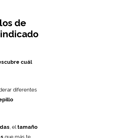
los de
 indicado
Descubre cuál
derar diferentes
epillo
rdas
, el
tamaño
as
que más te