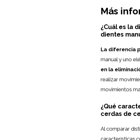
Más inf
¿Cuál es la d
dientes manu
La diferencia p
manual y uno elé
en la eliminaci
realizar movimi
movimientos man
¿Qué caracte
cerdas de ce
Al comparar dist
características 