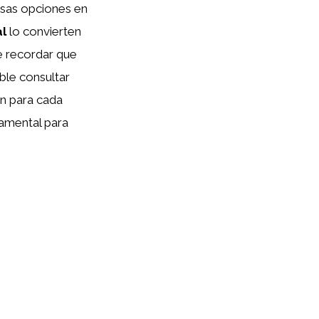
sas opciones en
al
lo convierten
e recordar que
ble consultar
ón para cada
damental para