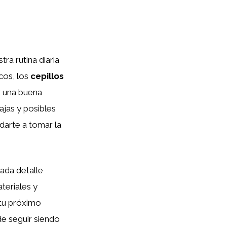
ra rutina diaria
icos, los
cepillos
r una buena
ajas y posibles
udarte a tomar la
cada detalle
teriales y
 tu próximo
e seguir siendo