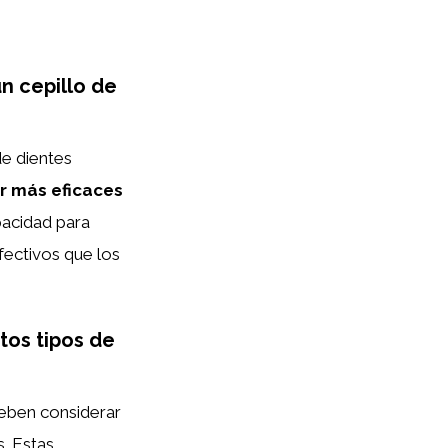
un cepillo de
de dientes
er más eficaces
pacidad para
fectivos que los
tos tipos de
deben considerar
s. Estas