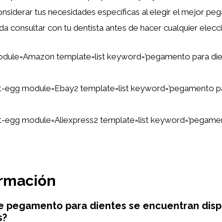
nsiderar tus necesidades específicas al elegir el mejor pe
da consultar con tu dentista antes de hacer cualquier elecc
odule=Amazon template=list keyword=’pegamento para die
tent-egg module=Ebay2 template=list keyword=’pegamento p
tent-egg module=Aliexpress2 template=list keyword=’pegame
ormación
e pegamento para dientes se encuentran disp
s?