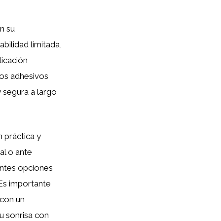
n su
abilidad limitada,
licación
los adhesivos
y segura a largo
 práctica y
al o ante
entes opciones
Es importante
 con un
tu sonrisa con