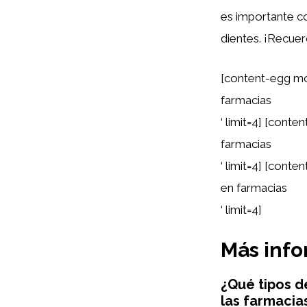
es importante co
dientes. ¡Recuer
[content-egg m
farmacias
‘ limit=4] [con
farmacias
‘ limit=4] [con
en farmacias
‘ limit=4]
Más inf
¿Qué tipos d
las farmacia