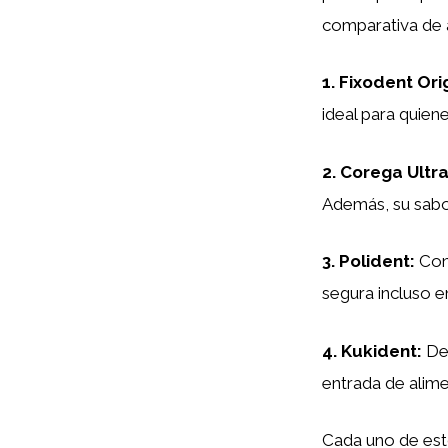
comparativa de 
1.
Fixodent Ori
ideal para quien
2.
Corega Ultr
Además, su sabor
3.
Polident
:
Con 
segura incluso 
4.
Kukident
:
Des
entrada de alimen
Cada uno de esto