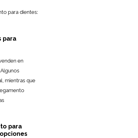
to para dientes:
.
s para
venden en
. Algunos
l, mientras que
l pegamento
as
nto para
 opciones