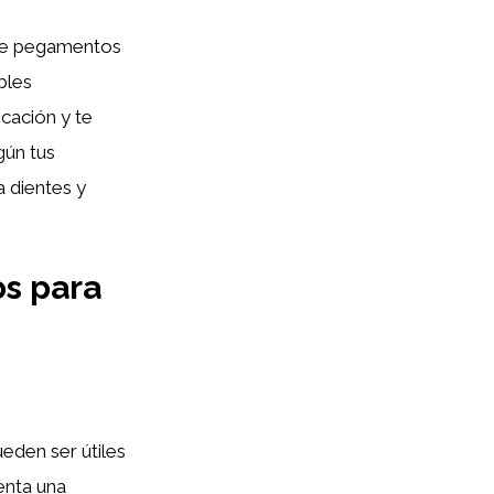
s de pegamentos
bles
cación y te
gún tus
 dientes y
s para
eden ser útiles
senta una