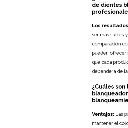
de dientes b
profesionale
Los resultado
ser más sutiles
comparación co
pueden ofrecer r
que cada product
dependerá de las
¿Cuáles son l
blanqueador
blanqueamie
Ventajas:
Las pa
mantener el col