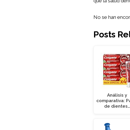
que la salud dent
No se han encon
Posts Re
Análisis y
comparativa: P
de dientes