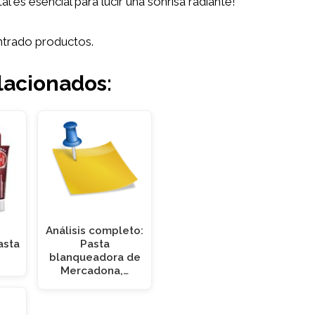
al es esencial para lucir una sonrisa radiante!
trado productos.
lacionados:
Análisis completo:
asta
Pasta
…
blanqueadora de
Mercadona,…