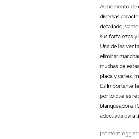
Al momento de e
diversas caracte
detallado, vamo
sus fortalezas y 
Una de las venta
eliminar manchas
muchas de estas
placa y caries, 
Es importante t
por lo que es re
blanqueadora. ¡Cu
adecuada para ti
[content-egg mo