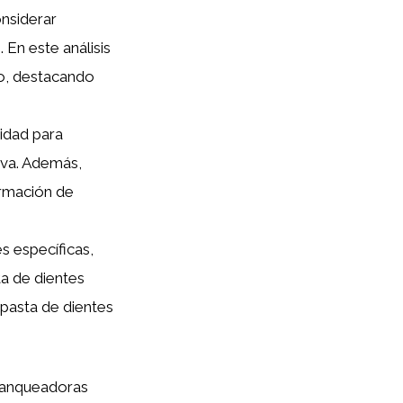
nsiderar
 En este análisis
o, destacando
cidad para
iva. Además,
ormación de
s específicas,
ta de dientes
a pasta de dientes
lanqueadoras