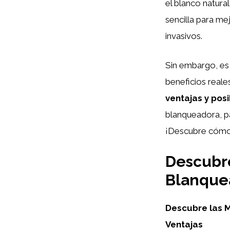
el blanco natura
sencilla para me
invasivos.
Sin embargo, es
beneficios reale
ventajas y pos
blanqueadora, p
¡Descubre cómo 
Descubre
Blanquea
Descubre las 
Ventajas