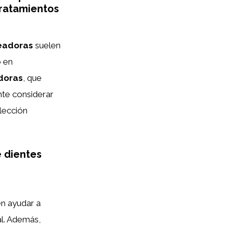
tratamientos
eadoras
suelen
o en
adoras
, que
nte considerar
elección
e dientes
en ayudar a
al. Además,