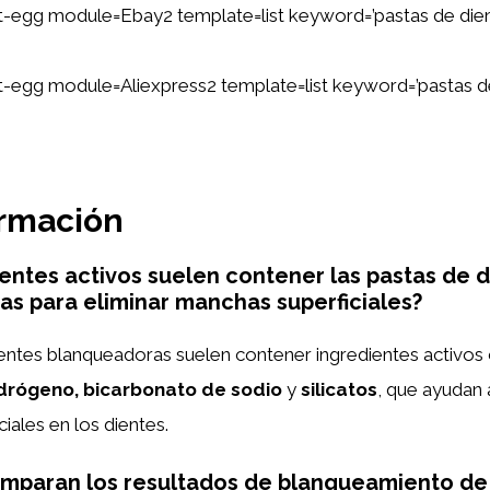
ent-egg module=Ebay2 template=list keyword=’pastas de die
ent-egg module=Aliexpress2 template=list keyword=’pastas d
ormación
entes activos suelen contener las pastas de 
s para eliminar manchas superficiales?
ientes blanqueadoras suelen contener ingredientes activos
drógeno, bicarbonato de sodio
y
silicatos
, que ayudan 
iales en los dientes.
mparan los resultados de blanqueamiento de 