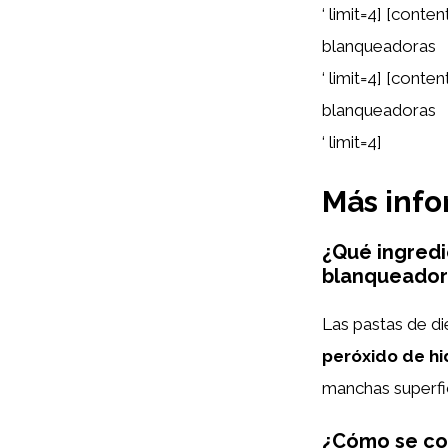
‘ limit=4] [cont
blanqueadoras
‘ limit=4] [cont
blanqueadoras
‘ limit=4]
Más inf
¿Qué ingredi
blanqueadora
Las pastas de d
peróxido de hi
manchas superfic
¿Cómo se co