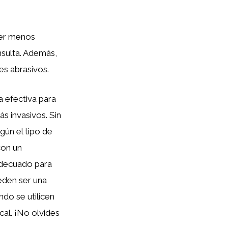
ser menos
nsulta. Además,
es abrasivos.
a efectiva para
ás invasivos. Sin
gún el tipo de
con un
 adecuado para
eden ser una
do se utilicen
al. ¡No olvides