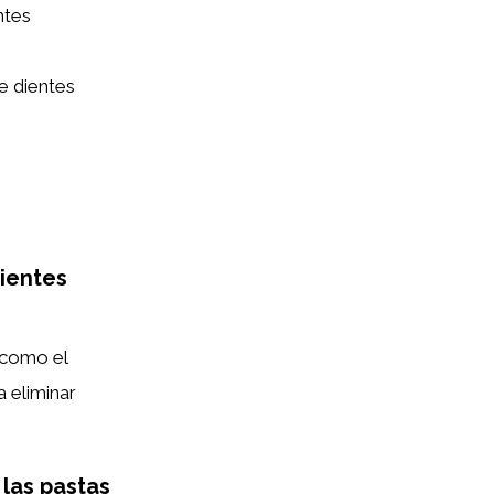
ntes
e dientes
dientes
 como el
a eliminar
las pastas