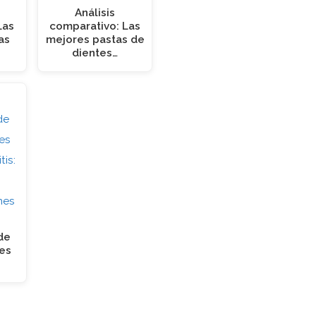
Análisis
Las
comparativo: Las
as
mejores pastas de
dientes…
de
les