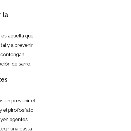
 la
 es aquella que
al y a prevenir
e contengan
ación de sarro.
tes
as en prevenir el
y el pirofosfato
uyen agentes
egir una pasta