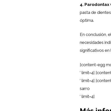
4. Parodontax 
pasta de dientes
óptima.
En conclusión, e
necesidades ind
significativos en
[content-egg mo
‘ limit=4] [cont
‘ limit=4] [cont
sarro
‘ limit=4]
Más inf