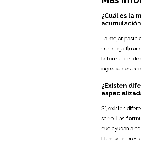
¿Cuál es la 
acumulación
La mejor pasta d
contenga
flúor
e
la formación de
ingredientes co
¿Existen dife
especializad
Sí, existen difer
sarro. Las
formu
que ayudan a co
blanqueadores qu