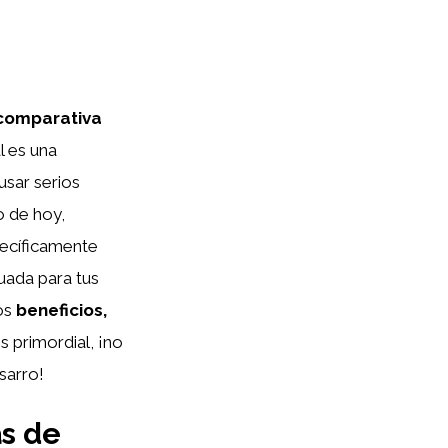
 comparativa
l es una
usar serios
o de hoy,
pecíficamente
cuada para tus
os
beneficios,
es primordial, ¡no
sarro!
as de