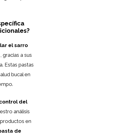
specífica
icionales?
lar el sarro
 gracias a sus
a. Estas pastas
alud bucal en
iempo.
control del
stro análisis
 productos en
pasta de