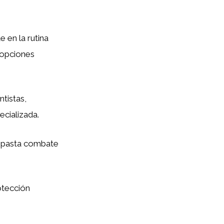
 en la rutina
s opciones
tistas,
ecializada.
ta pasta combate
otección