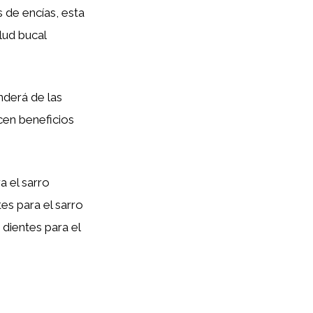
de encías, esta
lud bucal
nderá de las
cen beneficios
 el sarro
es para el sarro
 dientes para el