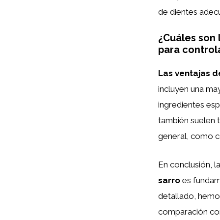
de dientes adecu
¿Cuáles son l
para control
Las ventajas de
incluyen una may
ingredientes esp
también suelen 
general, como co
En conclusión, l
sarro
es fundame
detallado, hemo
comparación con 