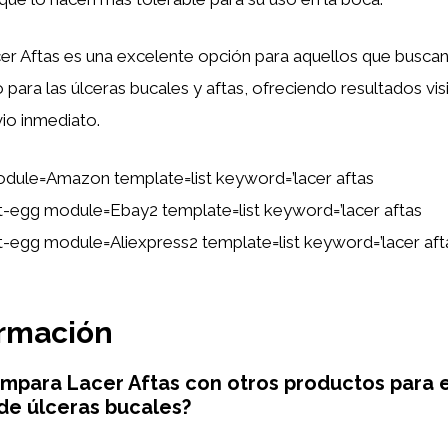
er Aftas es una excelente opción para aquellos que buscan
para las úlceras bucales y aftas, ofreciendo resultados vis
vio inmediato.
dule=Amazon template=list keyword=’lacer aftas
ent-egg module=Ebay2 template=list keyword=’lacer aftas
ent-egg module=Aliexpress2 template=list keyword=’lacer aft
ormación
para Lacer Aftas con otros productos para e
de úlceras bucales?