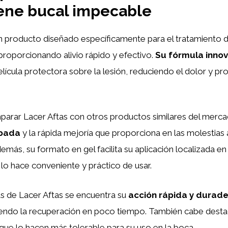
ene bucal impecable
n producto diseñado específicamente para el tratamiento d
 proporcionando alivio rápido y efectivo.
Su fórmula inno
ícula protectora sobre la lesión, reduciendo el dolor y p
mparar Lacer Aftas con otros productos similares del merc
obada
y la rápida mejoría que proporciona en las molestias 
emás, su formato en gel facilita su aplicación localizada en
 lo hace conveniente y práctico de usar.
as de Lacer Aftas se encuentra su
acción rápida y durad
iendo la recuperación en poco tiempo. También cabe desta
 que lo hacen más tolerable para su uso en la boca.