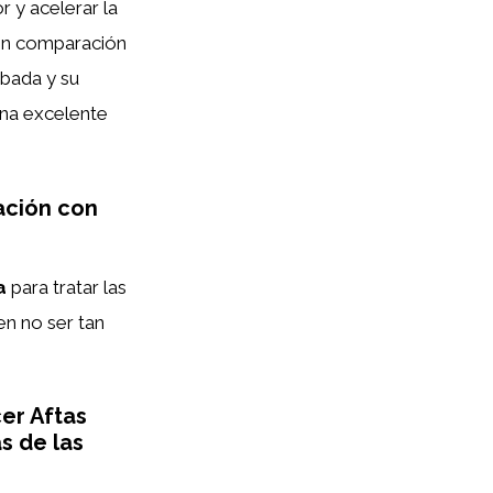
r y acelerar la
. En comparación
obada y su
una excelente
ación con
a
para tratar las
n no ser tan
cer Aftas
s de las