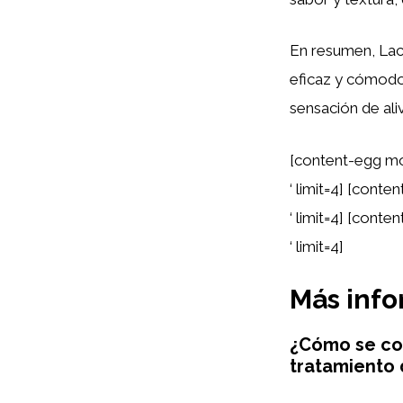
En resumen, Lac
eficaz y cómodo 
sensación de ali
[content-egg mo
‘ limit=4] [cont
‘ limit=4] [cont
‘ limit=4]
Más inf
¿Cómo se com
tratamiento 