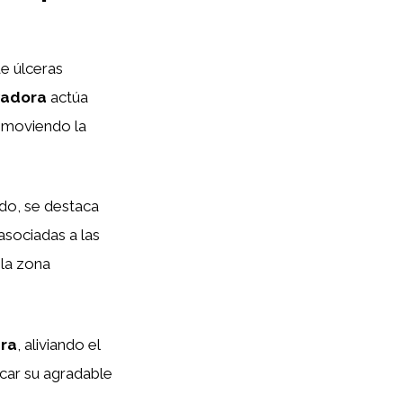
e úlceras
vadora
actúa
romoviendo la
ado, se destaca
asociadas a las
 la zona
era
, aliviando el
car su agradable