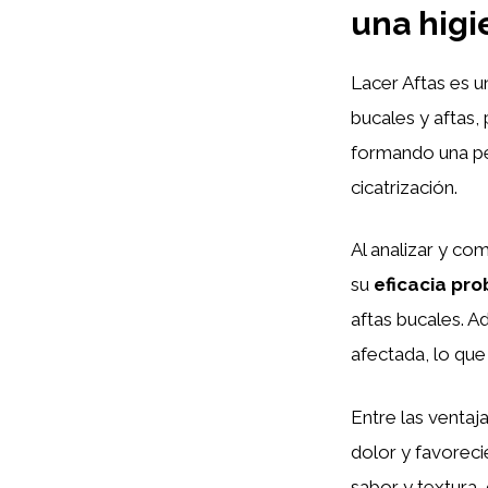
una higi
Lacer Aftas es u
bucales y aftas,
formando una pel
cicatrización.
Al analizar y co
su
eficacia pr
aftas bucales. Ad
afectada, lo que
Entre las ventaj
dolor y favorec
sabor y textura,