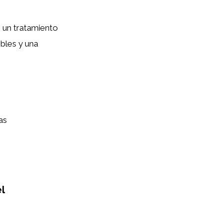
 un tratamiento
ibles y una
as
l