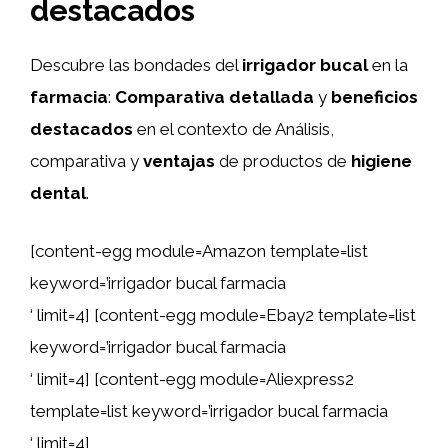
destacados
Descubre las bondades del
irrigador bucal
en la
farmacia
:
Comparativa detallada
y
beneficios
destacados
en el contexto de Análisis,
comparativa y
ventajas
de productos de
higiene
dental
.
[content-egg module=Amazon template=list
keyword=’irrigador bucal farmacia
‘ limit=4] [content-egg module=Ebay2 template=list
keyword=’irrigador bucal farmacia
‘ limit=4] [content-egg module=Aliexpress2
template=list keyword=’irrigador bucal farmacia
‘ limit=4]