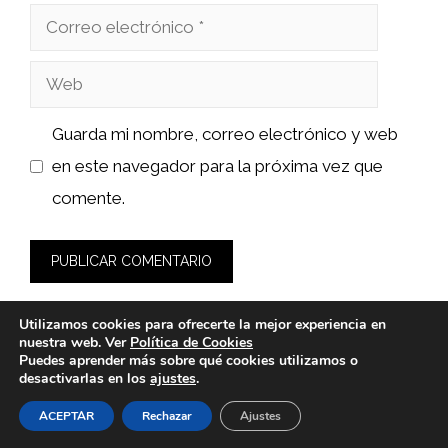
Correo
electrónico
Web
Guarda mi nombre, correo electrónico y web
en este navegador para la próxima vez que
comente.
Utilizamos cookies para ofrecerte la mejor experiencia en
nuestra web. Ver
Política de Cookies
Puedes aprender más sobre qué cookies utilizamos o
desactivarlas en los
ajustes
.
© 2026 clindent.es -
Política de Privacidad y Aviso Legal
-
Política de cookies
ACEPTAR
Rechazar
Ajustes