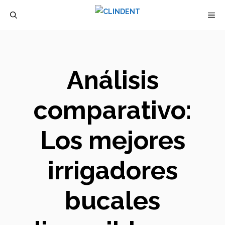
Saltar
M
al
contenido
Análisis
comparativo:
Los mejores
irrigadores
bucales