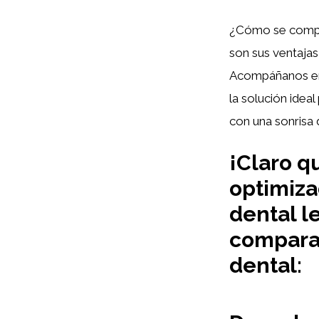
¿Cómo se compar
son sus ventaja
Acompáñanos en 
la solución idea
con una sonrisa
¡Claro q
optimiza
dental le
comparat
dental: