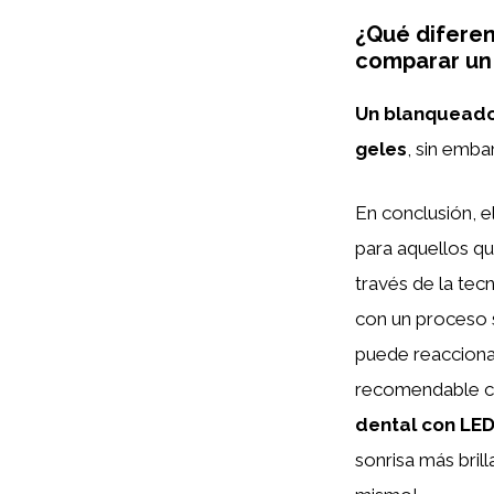
¿Qué diferen
comparar un 
Un blanqueador
geles
, sin emb
En conclusión, e
para aquellos qu
través de la tec
con un proceso 
puede reaccionar
recomendable cons
dental con LE
sonrisa más bril