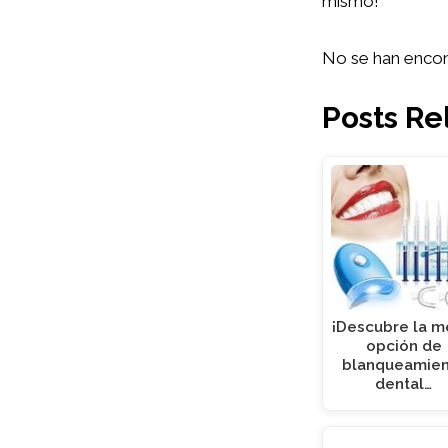
mismo!
No se han encon
Posts Re
¡Descubre la m
opción de
blanqueamie
dental…