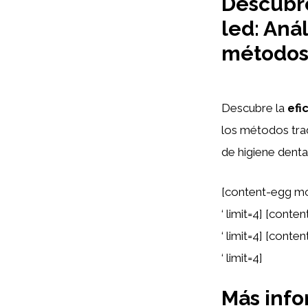
Descubre
led: Aná
métodos 
Descubre la
efi
los métodos trad
de higiene dental
[content-egg mo
‘ limit=4] [cont
‘ limit=4] [cont
‘ limit=4]
Más inf